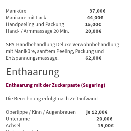
Maniküre
37,00€
Maniküre mit Lack
44,00€
Handpeeling und Packung
15,00€
Hand- / Armmassage 20 Min.
20,00€
SPA-Handbehandlung Deluxe Verwöhnbehandlung
mit Maniküre, sanftem Peeling, Packung und
Entspannungsmassage.
62,00€
Enthaarung
Enthaarung mit der Zuckerpaste (Sugaring)
Die Berechnung erfolgt nach Zeitaufwand
Oberlippe / Kinn / Augenbrauen
je 12,00€
Unterarme
20,00€
Achsel
15,00€